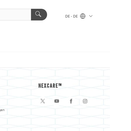
DE - DE
NEXCARE™
gen