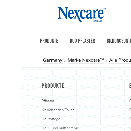
PRODUKTE
DUO PFLASTER
BILDUNGSUNT
Germany
Marke Nexcare™
Alle Prod
PRODUKTE
Pflaster
S
Klebebänder/Folien
B
Hautpflege
Heiß- und Kalttherapie
V