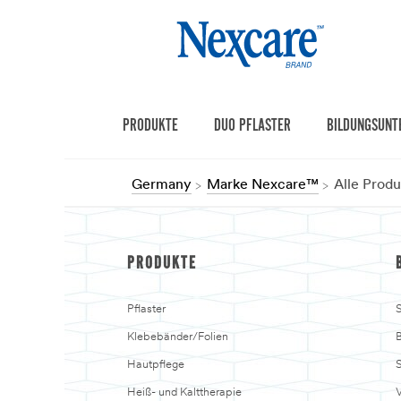
PRODUKTE
DUO PFLASTER
BILDUNGSUNT
Germany
Marke Nexcare™
Alle Prod
PRODUKTE
Pflaster
S
Klebebänder/Folien
B
Hautpflege
Heiß- und Kalttherapie
V