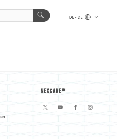
DE - DE
NEXCARE™
gen